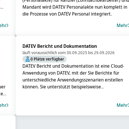
n
(Personalakte) für Kanzlei (Lohnsachbearbeiter) un
n
Mandant wird DATEV Personalakte nun komplett in
die Prozesse von DATEV Personal integriert.
ehr
Mehr
DATEV Bericht und Dokumentation
läuft voraussichtlich vom 30.09.2025 bis 29.09.2026
0 Plätze verfügbar
DATEV Bericht und Dokumentation ist eine Cloud-
Anwendung von DATEV, mit der Sie Berichte für
unterschiedliche Anwendungsszenarien erstellen
uer
können. Sie unterstützt beispielsweise
ten
Erstellungsberichte nach BStBK 4/2010 und IDW S7
sowie weitere Berichte in Verbindung mit anderen
ehr
Mehr
und
DATEV-Anwendungen.