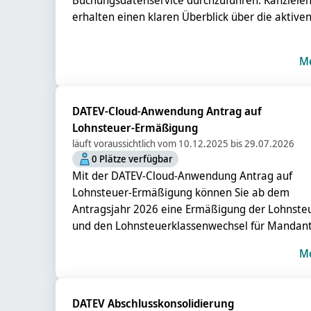
Buchungsdatenservice durchzuführen. Kanzleie
erhalten einen klaren Überblick über die aktive
Datenservices ihrer Mandanten, sehen, welche
Vorsysteme angebunden sind, und können bei
M
Bedarf direkt in der Anwendung eine Kündigung
oder Deaktivierung auslösen.
DATEV-Cloud-Anwendung Antrag auf
Lohnsteuer-Ermäßigung
läuft voraussichtlich vom 10.12.2025 bis 29.07.2026
0 Plätze verfügbar
Mit der DATEV-Cloud-Anwendung Antrag auf
Lohnsteuer-Ermäßigung können Sie ab dem
Antragsjahr 2026 eine Ermäßigung der Lohnste
und den Lohnsteuerklassenwechsel für Mandan
beantragen, sowie die Anlage elektronische
M
Lohnsteuerabzugsmerkmale (ELStAM) erfassen 
elektronisch übermitteln.
DATEV Abschlusskonsolidierung